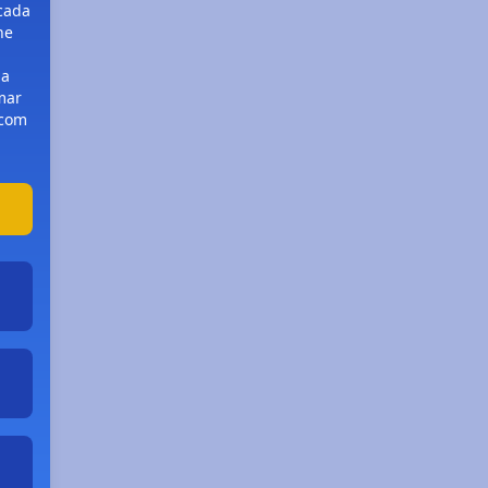
cada
ne
ma
mar
 com