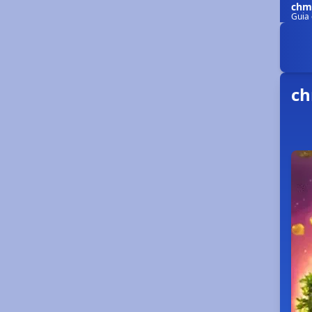
chm
Guia
ch