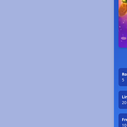
Ro
5
Li
20
Fr
10