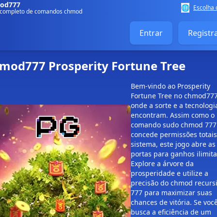
od777
🌐
Escolha 
 completo de comandos chmod
Entrar
Registr
mod777 Prosperity Fortune Tree
Bem-vindo ao Prosperity
Fortune Tree no chmod777
onde a sorte e a tecnologi
encontram. Assim como o
comando sudo chmod 777
concede permissões totais
sistema, este jogo abre as
portas para ganhos ilimit
Explore a árvore da
prosperidade e utilize a
precisão do chmod recurs
777 para maximizar suas
chances de vitória. Se voc
busca a eficiência de um